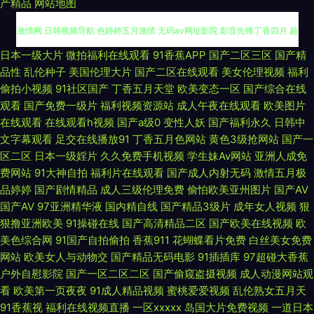
产精品
网站地图
国产福利社在线 影音先锋麻豆 激情另类综合av 欧美h网 日本操逼逼 日韩AV
日本一级大片
微拍福利在线观看
91香蕉APP
国产二区三区
国产精
品性
乱伦种子
美国伦理大片
国产二区在线观看
美女伦理视频
福利
激情网 日韩视频导航 色婷婷五月激情 无码av网址影院 影音先锋丁香四月 超
偷拍小视频
91社区国产
丁香五月天堂
欧美变态一区
国产综合在线
观看
国产免费一级片
福利视频资源站
成人午夜在线观看
欧美图片
碰九色91 海角av影院 日韩免费毛片 91论坛 超碰人人公开 福利剧场av 久草
在线观看
在线观看h视频
国产a级0
变性人妖
国产福利永久
日韩中
文字幕观看
足交在线播放91
丁香五月色网站
黄色3级抢网站
国产一
区二区
日本一级婬片
久久免费手机视频
学生妹Av网站
亚洲人成免
热久草com 狼友视频首页入口 欧美深爱激情 天美mv二三入口 香蕉视频黄 ts
费网站
91大神自拍
福利片在线观看
国产成人内射无码
激情五月极
品婷婷
国产剧情精品
成人三级伦理免费
偷怕欧美亚州图片
国产AV
伪娘性爱网 国产97网 海角天涯91社区 九九精品九九 久久精品网站免费 日韩
国产AV
97亚洲精华液
国内精自线
国产精品3级片
成年女人视频
狠
狠撸亚洲欧美
91操碰在线
国产高清精品二区
国产欧美在线视频
欧
女同另类 亚洲97视频 avcom久爱 成人午夜精品一级 美女看片 91午夜在 韩
美色综合网
91国产自拍偷拍
香蕉911
花蝴蝶看片免费
白丝美女免费
网站
欧美女人与动物交
国产精品无码电影
91插插库
97超碰大香蕉
国伊人网 久久黄色网 老师美女丝袜啪啪 51豆花今日福利 97网址www
户外自慰影院
国产一区二区二区
国产偷窥盗摄视频
成人动漫网站观
看
欧美第一页夜夜
91成人精品视频
蜜桃爱爱视频
乱伦熟女五月天
wwww无码 超碰人人干人人摸 成人网址在线播放 韩国操逼大片 韩日色色 精
91香蕉视
福利在线视频直播
一区xxxxx
岛国大片免费视频
一道日本