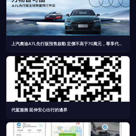
上汽奧迪A7L先行版預售啟動 定價不高于70萬元，尊享代駕服務
代駕服務 延伸安心出行的邊界