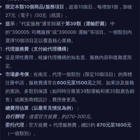
限定本類10個商品/服務項目
，超過10個后，每增加1個，加收
27元（電子）/30元（紙質）。
提示
：“代駕服務”通常歸屬于
第39類（運輸貯藏）
中
的“390005: 司機服務”或“390006: 運輸”等項目。一個類別內
選擇10個項目足以覆蓋核心業務。
代理服務費（支付給代理機構）
這是彈性費用，根據代理機構的知名度、服務內容和復雜度而
定。
市場參考價
：在南京，代理一個類別（限定10個項目）的商標
注冊申請，服務費通常在
600元至1500元
之間。如果涉及復雜
的查詢、多類別保護（如同時注冊第39類運輸和第35類廣告銷
售）或圖形商標設計，費用會更高。
總費用估算（以最常見情況為例）
：
自行辦理
：僅需官方規費，約270-300元。
委托代理
：官方規費 + 代理服務費，總計約
870元至1800元
（一個類別）。