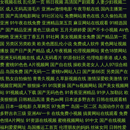
女视频在线
乱伦第一页
韩日视频
高清国产剧观看
人妻少妇视频二
区
成人无码高清毛片
亚洲av激情电影
午夜导航在线
国内主播第一
91热爆分类视频 东方黄色A片 久久AV香蕉 三级片操逼的 69欧洲 肏屄神器
页
国产高清电影网址
91社区论坛
免费网站黄色在线
久久偷拍高清
亚洲
91午夜在线免费
亚洲精品第五页
麻豆网站在线观看
91精选国
黄色上床视频 日韩无码福利导航 91国产视频在线 成人猛猛av 久久加勒比久
产
国产精品亚洲
黄色三级成年
五月天婷婷爱
国产不卡小视频
AV色
哟哟
亚洲天堂丁香五月
91社网
美女视频黄全免费
国产精品第一页
久 三级黄色午夜 在线免费毛片基地 wwwwww欧美 国产熟女自拍 91豆花社
国
另类区另类欧美
欧美色图乱伦小说
免费成人软件
黄色网址视频
播放
国产日产美产精品
成人午夜视频
伦理视频网站
黄色18禁网站
区 福利影院最新网址 另类69Av 视频爱肏屄的肉棒 91观看视频
亚洲无码视频在线
成人无码看片
91原创社区
伦理电影香港
成人免
费
蜜桃91色色
A片视频网
国产自在线
操欧美老女人
人人97综合精
品
岛国免费
国产无码一二
蜜桃tv网站入口
国产第66页
另类国产在
线
熟女自拍偷拍
青青久视频
久草新视频在线
激情深爱欧美激情
91
视频官网国产
狠狠操-91
91我要操
国产ts视频网站
国产美女视频网
站
91视频成人下载
国产无码色色
91香蕉亚洲精品
91伊人加勒比
欧
美狠狠插
日韩精品高清
黄色av网
日本波多野吉衣
日韩在线观看精
品
日本一级电影
久草网页
97免费艹
岛国一区二区
岛国动作片在
波
多野吉衣三级
亚洲AV一卡
在线免费小视频
搞黄网站在线观看
免费
色情A片网扯
91资源在线视频
蜜桃视频网站
91中文
国产在线视频
福利爱爱网址
岛国搬运工首页
伦理朋友的妈妈
丝袜女同
日韩性爱