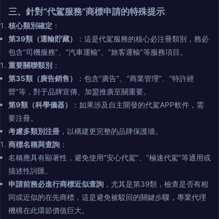
三、針對“代駕服務”商標申請的特殊提示
核心類別確定
：
第39類（運輸貯藏）
：這是代駕服務的核心必注冊類別，務必
包含“司機服務”、“汽車運輸”、“旅客運輸”等服務項目。
重要關聯類別
：
第35類（廣告銷售）
：包含“廣告”、“商業管理”、“特許經
營”等，對于品牌宣傳、加盟推廣至關重要。
第9類（科學儀器）
：如果涉及自主開發的代駕APP軟件，需
要注冊。
考慮多類別注冊
，以構建更完整的品牌保護墻。
商標名稱與查詢
：
名稱應具有顯著性，避免使用“安心代駕”、“極速代駕”等通用或
描述性詞匯。
申請前務必進行商標近似查詢
，尤其是第39類，檢查是否有相
同或近似的在先商標，這是避免被駁回的關鍵步驟，專業代理
機構在此環節價值巨大。