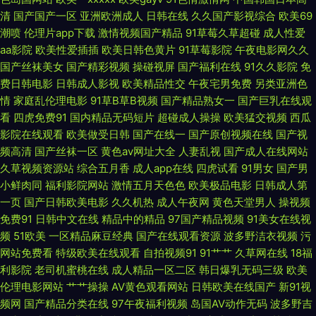
清
国产国产一区
亚洲欧洲成人
日韩在线
久久国产影视综合
欧美69
操 超碰人人草人人干 成人网页入口 国产青青操 黄色免费小电影 九一导航 久
潮喷
伦理片app下载
激情视频国产精品
91草莓久草超碰
成人性爱
aa影院
欧美性爱插插
欧美日韩色黄片
91草莓影院
午夜电影网久久
久肏狠狠肏视频 免费观看ab 人妻诱惑导航 日韩综合 熟女少妇系列 微拍
国产丝袜美女
国产精彩视频
操碰视屏
国产福利在线
91久久影院
免
费日韩电影
日韩成人影视
欧美精品性交
午夜宅男免费
另类亚洲色
1024 午夜寂寞伦理 91国产孕妇 97人人上超碰 不卡日本视频 超碰性导航 国
情
家庭乱伦理电影
91草B草B视频
国产精品熟女一
国产巨乳在线观
看
四虎免费91
国内精品无码短片
超碰成人操操
欧美猛交视频
西瓜
产h精品视频 黄色精品网 久久超踫人人 麻豆二三区 欧美成人集中 欧美亚性
影院在线观看
欧美做受日韩
国产在线一
国产原创视频在线
国产视
频高清
国产丝袜一区
黄色av网址大全
人妻乱视
国产成人在线网站
激情 日韩色中色精导航 婷婷五月天成人色 香蕉食品 伊人大橡胶 91社国产精
久草视频资源站
综合五月香
成人app在线
四虎试看
91男女
国产男
小鲜肉同
福利影院网站
激情五月天色色
欧美极品电影
日韩成人第
品 av先锋影音av 超碰黑美女 成人性交 国产日本91在线 老司机福利入口 欧
一页
国产日韩欧美电影
久久机热
成人午夜网
黄色天堂男人
操视频
免费91
日韩中文在线
精品中的精品
97国产精品视频
91美女在线视
美福利精品导航 青青草好吊 日韩色情免费网战 91肛交wwww 91尤物视频
频
51欧美
一区精品麻豆经典
国产在线观看资源
波多野洁衣视频
污
网站免费看
特级欧美在线观看
自拍视频91
91艹艹
久草网在线
18福
av性爱在线播放 超碰在线蜜桃 福利影院2P 黑丝无码Av 久草手机看片 麻豆
利影院
老司机蜜桃在线
成人精品一区二区
韩日爆乳无码三级
欧美
伦理电影网站
艹艹操操
AV黄色观看网站
日韩欧美在线国产
新91视
传媒视频网站 欧洲www第五页 丝袜性交免费网站 性福福利导航 91超碰天堂
频网
国产精品分类在线
97午夜福利视频
岛国AV动作无码
波多野吉