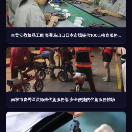
東莞安盈檢品工廠 專業為出口日本市場提供100%檢查服務、廠家直銷與價格優勢
南寧市青秀區洪師傅代駕服務部 安全便捷的代駕服務體驗