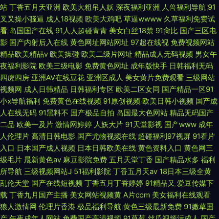
站
丁香五月天亚洲
欧美大粗吊人妖
深夜福利亚洲
人兽福利导航
91
叉叉操小骚逼
成人18视频
欧美大鸡吧
草逼wwww
久草福利免费试
看
岛国国产在线
91人人超碰青青
美女白丝18禁
91肏比
国产三区电
影
国产内射后入在线
黄色网址网站网址
97超在线视
免费视频网站
精品欧美精品v
欧美操碰
欧美二级片网址
精品成人无码视频
男女午
夜福利影院
欧美三级电影
免费黄色网址
成年版快手
日韩福利无码
四虎四房
亚洲AV在线豆花
亚洲区成人
美女黄片免费观看
三级网站
视频网
成人日韩精品
日韩福利专区
欧美二区女同
国产精品一区91
小x导航福利
免费黄色在线视频
91原创视频
欧美日韩小视频
国产成
人在线无码
91黑料不
国产极品自拍
岛国最大色网站
精品无码国产
二品
欧美一及片
激情网婷婷
人妖大片
91天堂影视
国产www
成年
人伦理片
高清日韩电影
国产尤物视频在线
超碰福利97视屏
91看片
入口
日本国产成人视频
日本日韩欧美在线
黄色资料入口
黄色网三
级毛片
最新黄色av
麻豆影院免费
五月天堂丁香
国产精品水多
福利
所导航
三级视频网站J
51福利影院
丁香五月天av
18日本三级全黄
乱伦天堂
国产在线短视频
丁香五月丁香婷婷
91精品又
爱豆传媒下
载
丁香九月国产主播
美女网站视频黄
A片com
美女福利在线观看
狼人激情网
伦理片香港
极品福利导航
黄色三级最新免费
91嫩草国
产
午夜成年人网站
免费国产高清视频
91草莓
丝瓜视频污成人
国产