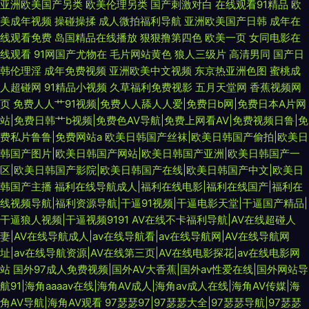
亚洲欧美国产另类
欧美伦理另类
国产刺激对白
在线观看91精品
欧
美成年视频
操碰操揉
成人微拍福利导航
亚洲欧美国产日韩
成年在
线观看免费
岛国精品在线播放
狠狠撸第四色
欧美一页
女同电影在
线观看
91网国产尤物在
毛片网站黄色
狼人三级片
高清男同
国产日
韩伦理淫
成年免费视频
亚洲欧美中文视频
东京热亚洲色图
蜜桃成
人超碰网
91精品小视频
久草福利免费视影
五月天堂网
香蕉视频网
页
免费人人艹91视频|免费人人舔人人爱|免费日b网|免费日本A片网
站|免费日韩艹b视频|免费色AV导航|免费上网看AV|免费视频日鲁|免
费私片鲁鲁|免费网站a
欧美日韩国产丝袜|欧美日韩国产偷拍|欧美日
韩国产图片|欧美日韩国产网站|欧美日韩国产亚洲|欧美日韩国产一
区|欧美日韩国产影院|欧美日韩国产在线|欧美日韩国产中文|欧美日
韩国产主播
福利在线导航成人|福利在线电影|福利在线国产|福利在
线视频导航|福利资源导航|干逼91视频|干逼电影天堂|干逼国产精品|
干逼狼人视频|干逼视频9191
AV在线不卡福利导航|AV在线超碰人
妻|AV在线导航成人|av在线导航看|av在线导航网|AV在线导航网
址|av在线导航资源|AV在线第三页|AV在线电影探花|av在线电影网
站
国外97成人免费视频|国外AV大香蕉|国外av性爱在线|国外网站导
航91|海角aaaav在线|海角AV成人|海角av成人在线|海角AV传媒|海
角AV导航|海角AV观看
97瑟瑟97|97瑟瑟大全|97瑟瑟导航|97瑟瑟