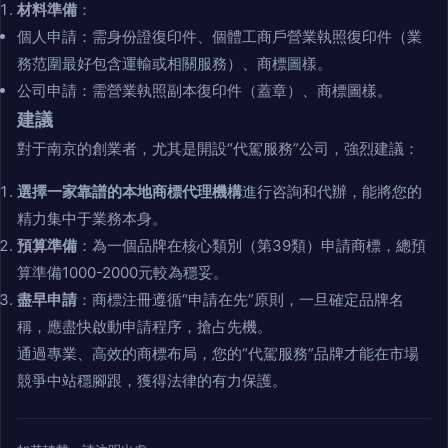
材料準備
：
個人申請：需身份證復印件、個體工商戶營業執照復印件（業
務范圍最好包含運輸或相關服務）、商標圖樣。
公司申請：需營業執照副本復印件（蓋章）、商標圖樣。
建議
對于南京的創業者，尤其是開設“代駕服務”公司，強烈建議：
選擇一家靠譜的本地商標代理機構
進行咨詢和代辦，能將您的
精力集中于業務本身。
預算準備
：為一個品牌在核心類別（第39類）申請商標，總預
算準備1000-2000元較為穩妥。
盡早申請
：商標注冊遵循“申請在先”原則，一旦確定品牌名
稱，應盡快啟動申請程序，搶占先機。
通過專業、高效的商標布局，您的“代駕服務”品牌才能在市場
競爭中站穩腳跟，獲得法律的有力保護。