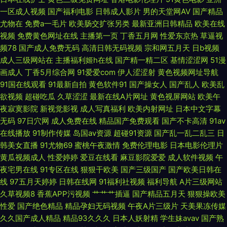
一区成人视频
国产福利电影
日韩成人影片
男的天堂网AV
国产精品
色资源总站 东京热黄网 青娱乐AV网站 91tv成人 超碰免费人人 黄色伊人 欧
尤物在
免费a一毛片
欧美肠交扩张另类
最新亚洲日韩精品
欧美在线
视频
免费黄色网址在线
主播第一页
丁香五月网
性爱东京热
草逼视
美成人网页 三级片无码 自拍女人bb 超碰碰人人操 激情午夜中国 欧美性生话
频78
国产成人免费无码
高清日韩无码视频
宗和网五月天
日b视频
成人三级网站在
主播福利姬h在线
国产精一精二区
基情涩涩网
51漫
午夜久久视频 91综合娱乐在线 九一视频入口 人妖操ts男人 中文AⅤ在线 97亚
画成人
丁香5月综合网
91爱爱com
伊人涩涩射
黄色视频网址导航
91国在线观看
91最新自拍
黄色软件91
国产操女人
国产乱人
欧美乱
洲涩 欧美成人福利精品 www春色国产 国产一级视频 欧美黄a 婷婷激情香啪
欲视频
超碰吃瓜
久草涩涩
最新在线A片网址
黄色视屏网站
欧美午
夜寂寞影院
新视觉影视
成人写真福利
欧美内射网址
日本中文字幕
啪 91夫妻小视频 操欧美女孩的穴 国产一二三四 欧美色图片 亚洲色色影院
无码
97日穴网
成人免费在线
精品国产免费观看
国产不卡高清
91av
在线播放
91制作传媒
岛国av资源
超碰91资源
国产乱一乱二乱三
日
99国产精品豆花 国产少妇自拍 欧美A片在线观看 丝袜少妇足交 91黄色网入
韩美女直播
91尤物69
蜜桃午夜激情
免费伦理电影
日本电影伦理片
黄瓜视频成人
性爱婷婷
爱豆在线看
麻豆影院爱爱
成人软件视频
午
口 超碰久一 狠狠久久 欧美老妇MV 无码av网址影院 99欧美精品 国产精品一
夜宅男在线
91专区在线
狠狠干欧美
国产三级国产
国产欧美日韩在
线
97五月天婷婷
日韩在线网
91福利社视频
福利导航
A片三级网站
久草视频8
香蕉APP污视频
艹艹艹插逼
国产精品五月天
狠狠操欧美
二 欧美第一浮力影院 天天草人人草 91啦九色绿帽 超碰狠狠狠 黄污视频 欧美
性爱
国产绝色精品
精品孕妇无码视频
午夜A片三级片
天美果冻传媒
久久国产成人精品
精品93久久久
日本人妖射精
学生妹avav
国产熟
做爱导航 午夜激情男女 AV天堂资源 韩国AV区 欧美色性 五月四房色播婷婷