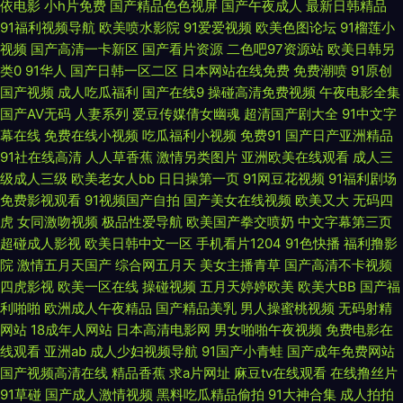
依电影
小h片免费
国产精品色色视屏
国产午夜成人
最新日韩精品
色先锋AV成人 97色伦影院 国产视频97 狼友深夜福利 日本人妖毛片 无码视
91福利视频导航
欧美喷水影院
91爱爱视频
欧美色图论坛
91榴莲小
视频
国产高清一卡新区
国产看片资源
二色吧97资源站
欧美日韩另
类0
91华人
国产日韩一区二区
日本网站在线免费
免费潮喷
91原创
频福利区 91福利电影 超碰精品久久 国产精品八戒碰 精品在线日本有码 免费
国产视频
成人吃瓜福利
国产在线9
操碰高清免费视频
午夜电影全集
国产AV无码
人妻系列
爱豆传媒倩女幽魂
超清国产剧大全
91中文字
看91网站 日韩情色毛片 香蕉视频亚洲国产 91黄色直播网站 97在线观看 成人
幕在线
免费在线小视频
吃瓜福利小视频
免费91
国产日产亚洲精品
91社在线高清
人人草香蕉
激情另类图片
亚洲欧美在线观看
成人三
三级网站免费 韩国青草福利视频 玖玖精品 青青操影院 偷拍五月天西瓜 51豆
级成人三级
欧美老女人bb
日日操第一页
91网豆花视频
91福利剧场
免费影视观看
91视频国产自拍
国产美女在线视频
欧美又大
无码四
花今日福利 av91网址导航 超碰网友自拍 国产黄色片 九九成人伊人 蜜臀91中
虎
女同激吻视频
极品性爱导航
欧美国产拳交喷奶
中文字幕第三页
超碰成人影视
欧美日韩中文一区
手机看片1204
91色快播
福利撸影
文 人人艹人人摸 色中色尹人影院 在线免费看91 97色偷偷 超碰夜夜肏 国产
院
激情五月天国产
综合网五月天
美女主播青草
国产高清不卡视频
四虎影视
欧美一区在线
操碰视频
五月天婷婷欧美
欧美大BB
国产福
三级在线观看 久久情爱网 日韩人妻导航 午夜av资源 自慰自拍 91在线不卡
利啪啪
欧洲成人午夜精品
国产精品美乳
男人操蜜桃视频
无码射精
网站
18成年人网站
日本高清电影网
男女啪啪午夜视频
免费电影在
超碰人妻97在线 蜜桃无线传媒 天天操天天添 AV91第3页 欧美第四页 五月丁
线观看
亚洲ab
成人少妇视频导航
91国产小青蛙
国产成年免费网站
国产视频高清在线
精品香蕉
求a片网址
麻豆tv在线观看
在线撸丝片
香视频导航 丁香久久导航 狼人综合成人网 日逼中文字幕 午夜激情爽 91成全
91草碰
国产成人激情视频
黑料吃瓜精品偷拍
91大神合集
成人拍拍