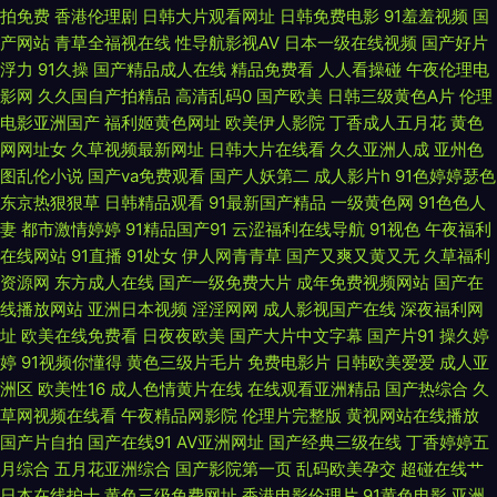
拍免费
香港伦理剧
日韩大片观看网址
日韩免费电影
91羞羞视频
国
免费看 国产网站黄色 美女喷水网址 日韩国产传媒 午夜福利58 91华人精品在
产网站
青草全福视在线
性导航影视AV
日本一级在线视频
国产好片
浮力
91久操
国产精品成人在线
精品免费看
人人看操碰
午夜伦理电
线 俺五月激情 国产精品良家 久热草福利导航 人碰人操 香蕉视频黄下载 91精
影网
久久国自产拍精品
高清乱码0
国产欧美
日韩三级黄色A片
伦理
电影亚洲国产
福利姬黄色网址
欧美伊人影院
丁香成人五月花
黄色
品国产白丝 A片日韩 国产视频欧美 久久国产豆花视频 人妻超碰99 天天鲁天
网网址女
久草视频最新网址
日韩大片在线看
久久亚洲人成
亚州色
图乱伦小说
国产va免费观看
国产人妖第二
成人影片h
91色婷婷瑟色
天操 综合av另类 97超碰碰碰碰碰 国产51自拍 精品一二一日韩 欧美色图第
东京热狠狠草
日韩精品观看
91最新国产精品
一级黄色网
91色色人
妻
都市激情婷婷
91精品国产91
云涩福利在线导航
91视色
午夜福利
在线网站
91直播
91处女
伊人网青青草
国产又爽又黄又无
久草福利
一页 婷婷五月天AV 影音先锋自拍在线 91伊人超碰在线 超碰在线资源站 国产
资源网
东方成人在线
国产一级免费大片
成年免费视频网站
国产在
线播放网站
亚洲日本视频
淫淫网网
成人影视国产在线
深夜福利网
人妖系列 伦理网址 日韩日逼网 亚洲国产精华 91九色绿帽夫妻 操美女软件18
址
欧美在线免费看
日夜夜欧美
国产大片中文字幕
国产片91
操久婷
婷
91视频你懂得
黄色三级片毛片
免费电影片
日韩欧美爱爱
成人亚
国产精品色网 久久人人天天超碰 人妖色情社区 五月花激情网 51社区精品视
洲区
欧美性16
成人色情黄片在线
在线观看亚洲精品
国产热综合
久
草网视频在线看
午夜精品网影院
伦理片完整版
黄视网站在线播放
频 草草www 黄色红杏网站 欧美乱轮另类 日韩中文在线一线 在线免费看91
国产片自拍
国产在线91
AV亚洲网址
国产经典三级在线
丁香婷婷五
月综合
五月花亚洲综合
国产影院第一页
乱码欧美孕交
超碰在线艹
AV成网址 福利导航久久 九九黄视西瓜 欧美三级片官网 亚洲TV无码精品 97
日本在线护士
黄色三级免费网址
香港电影伦理片
91黄色电影
亚洲