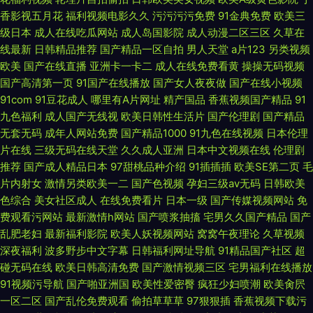
香影视五月花
福利视频电影久久
污污污污免费
91金典免费
欧美三
级日本
成人在线吃瓜网站
成人岛国影院
成人动漫二区三区
久草在
线最新
日韩精品推荐
国产精品一区自拍
男人天堂
a片123
另类视频
欧美
国产在线直播
亚洲卡一卡二
成人在线免费看黄
操操无码视频
国产高清第一页
91国产在线播放
国产女人夜夜做
国产在线小视频
91com
91豆花成人
哪里有A片网址
精产国品
香蕉视频国产精品
91
九色福利
成人国产无线视
欧美日韩性生活片
国产伦理剧
国产精品
无套无码
成年人网站免费
国产精品1000
91九色在线视频
日本伦理
片在线
三级无码在线天堂
久久成人亚洲
日本中文视频在线
伦理剧
推荐
国产成人精品日本
97甜桃品种介绍
91插插插
欧美SE第二页
毛
片内射女
激情另类欧美一二
国产色视频
孕妇三级av无码
日韩欧美
色综合
美女社区成人
在线免费看片
日本一级
国产传媒视频网站
免
费观看污网站
最新激情h网站
国产喷浆抽搐
宅男久久国产精品
国产
乱肥老妇
最新福利影院
欧美人妖视频网站
窝窝午夜理论
久草视频
深夜福利
波多野步中文字幕
日韩福利网址导航
91精品国产社区
超
碰无码在线
欧美日韩高清免费
国产激情视频三区
宅男福利在线播放
91视频污导航
国产啪亚洲国
欧美性爱密臀
疯狂少妇喷潮
欧美肏屄
一区二区
国产乱伦免费观看
偷拍草草草
97狠狠插
香蕉视频下载污