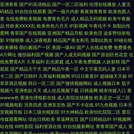
亚洲香蕉
国产91高清精品
国产一区二区福利
伦理在线播放
人妻无
品在线视频91 九九热只有精品 另类激情春色 蜜臀69 欧亚av 日本久久爱 日
码精品
91自拍在线观看
国产一级片内射
夜夜骑青青草
欧美色图人
妻
在线免费欧美视频
免费黄色毛片
成人精品无码视频
欧美午夜极
韩肏屄片 日韩黄色网址 无码专区桃花岛 午夜老司机视频网 亚洲麻豆AV一区
品
性欧美ⅩⅩⅩⅩ乱
欧美色色六月天
91影视网
午夜伦不卡
加勒比性
爱网
青草国产在线视频
亚洲国产精品导航
欧美色淫
波多野结依电
影音先锋三级资源 91网页在线看 97色色六月天 变态另类资源 肏屄超碰 超碰
影
91狠狠撸
成人深夜电影
精品国产美女剃毛
加勒比熟女
91碰在线
欧美裸模
萌白酱国产一区
美国一级AV
国产人在线成免费
免费黄色
成人性 豆花AV在线播放 豆花在线观看官网 国产美女主播自拍 韩国伊人网 久
A片网址
微拍福利国产视频
国产人成无码视频
国产原创区色花堂
在
线免费黄A片
久草福利
乱伦家庭
成人午夜免费视频
人妖射精
国产
久精品人妻 老司机cao 欧美成人资源 欧美四级片 青娱乐三级 日日夜夜青青
屁屁
国产精品天干天
国产精品午夜一区
中文字幕无码人妻
日本不
卡二区
国产日韩91
久草福利视频网
91日日夜夜91
超碰碰天天操
91
草 婷婷五月天成人色 亚洲人一级 91大神探花在线 97热超碰 俺去也伊人影院
草草酒店视频
韩日一区二区
国产激情视频网站
成人视频日本
茄子
视频污
亚洲色欲天天
成人丝瓜视频下载
日韩逼网
精东传媒入口
黄
成人a∨∨在线 豆花成人在线网址 国产区视频在线 国产熟女肏屄视频 久久理
wwww色
香港伦理电影在线
成人影院在线播放
欧美足交一区二区
91视频电影
另类四虎
亚洲东京热
国产不卡在线
91九色视频
日本天
堂视频导航
日本三级光棍影院
91大神精品
欧美怡红院院二区
爱豆
论婷婷网 欧美日韩色色 青青操国产 日韩传媒性爱 日韩无码波多 婷婷丁香五
传媒观看网站
综合日韩欧美
草逼网首页
国产日韩精品91
91视频网
站在线
69性影院
福利资源在线
91自拍最新网址
青青草国产成人
黄
月导航 午夜少妇影院 亚洲另类三级 一本道做爱 97三级片网 白丝美女后入爆
色岛国网站
欧美一xxxxx
欧美gayv
91色情激情网
中国韩国日本高