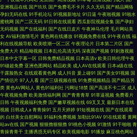
亚洲视品在线
国产玖玖
国产免费毛不卡片
久久无码
国产精品网络
孕妇无码在线
91手机论坛
91视频新地址
91日逼
午夜啪视频
91啪水
蜜桃网
国产二区无码
91日韩在线观看
西瓜影院视频全集
国产孕妇
无码视频
国产在线福利
国产在线日皮片
午夜神马伦理
毛片网站美
女
AV福利激情毛片
黄色网在线播放
91视频免费在线
91午夜在线
福
利在线视频导航
欧美喷潮一区二区
午夜理论片
日本第二片区
国产
免费大片
精品呦视频
日本乱伦高清无码
深夜国产视频
91刺激视频
日本中文字幕一区
日韩免费精品视频
日本高清v
欧美日韩伦理午夜
91碰超免费
亚洲色图网站
精品欧美
成人AV在线观看
日本a级在线
干露脸熟女
在线观看黄色网
成人抖音
爰上碰91
国产美女91视频
国
产情侣片
97人人看
国产三级视频在线
91免费视频精品
国产精品另
类
黄色AV网站人
黄色91福利社
污网址18禁
国产高清不卡二区
成人
午夜视频免费
欧美激情福利网
国产青青青草
91草逼视频
免费看片
日韩
午夜视频福利免费
国产嫩草视频在线
69叉叉叉
最新日本在线
视频
日韩成人a
青青操91
五月天婷婷
91短视频在线
国产在线观看
的
白丝美女自慰网站
91福利免费视频
加勒比91AV
91在线观看
黄网
站av在线
国产视频
狠狠擼狠狠擼
91桃色小视频
91激情
91干啪啪
青
青操青青干
主播诱惑无码专区
欧美视频电影
91播放
麻豆桃色网站