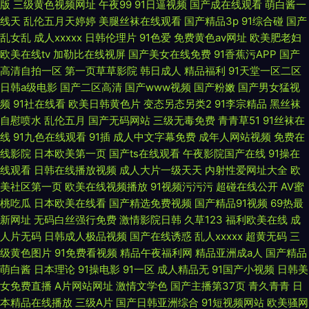
版
三级黄色视频网址
午夜99
91日逼视频
国产成在线观看
萌白酱一
线天
乱伦五月天婷婷
美腿丝袜在线观看
国产精品3p
91综合碰
国产
乱女乱
成人xxxxx
日韩伦理片
91色爱
免费黄色av网址
欧美肥老妇
欧美在线tv
加勒比在线视屏
国产美女在线免费
91香蕉污APP
国产
高清自拍一区
第一页草草影院
韩日成人
精品福利
91天堂一区二区
日韩a级电影
国产二区高清
国产www视频
国产粉嫩
国产男女猛视
频
91社在线看
欧美日韩黄色片
变态另态另类2
91李宗精品
黑丝袜
自慰喷水
乱伦五月
国产无码网站
三级无毒免费
青青草51
91丝袜在
线
91九色在线观看
91插
成人中文字幕免费
成年人网站视频
免费在
线影院
日本欧美第一页
国产ts在线观看
午夜影院国产在线
91操在
线观看
日韩在线播放视频
成人大片一级天天
内射性爱网址大全
欧
美社区第一页
欧美在线视频播放
91视频污污污
超碰在线公开
AV蜜
桃吃瓜
日本欧美在线看
国产精选免费视频
国产精品91视频
69热最
新网址
无码白丝强行免费
激情影院日韩
久草123
福利欧美在线
成
人片无码
日韩成人极品视频
国产在线诱惑
乱人xxxxx
超黄无码
三
级黄色图片
91免费看视频
精品午夜福利网
精品亚洲成a人
国产精品
萌白酱
日本理论
91操电影
91一区
成人精品无
91国产小视频
日韩美
女免费直播
A片网站网址
激情文学色
国产主播第37页
青久青青
日
本精品在线播放
三级A片
国产日韩亚洲综合
91短视频网站
欧美骚网