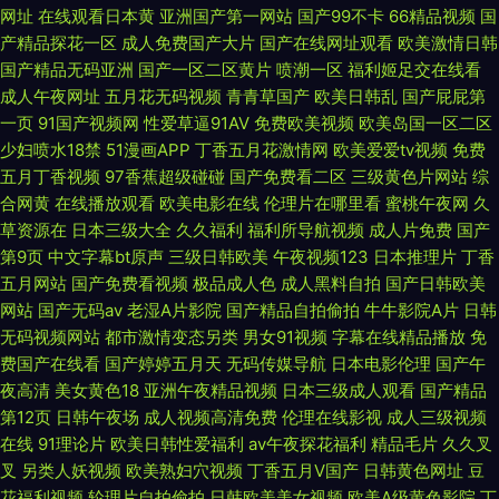
网址
在线观看日本黄
亚洲国产第一网站
国产99不卡
66精品视频
国
产精品探花一区
成人免费国产大片
国产在线网址观看
欧美激情日韩
国产精品无码亚洲
国产一区二区黄片
喷潮一区
福利姬足交在线看
成人午夜网址
五月花无码视频
青青草国产
欧美日韩乱
国产屁屁第
一页
91国产视频网
性爱草逼91AV
免费欧美视频
欧美岛国一区二区
少妇喷水18禁
51漫画APP
丁香五月花激情网
欧美爱爱tv视频
免费
五月丁香视频
97香蕉超级碰碰
国产免费看二区
三级黄色片网站
综
合网黄
在线播放观看
欧美电影在线
伦理片在哪里看
蜜桃午夜网
久
草资源在
日本三级大全
久久福利
福利所导航视频
成人片免费
国产
第9页
中文字幕bt原声
三级日韩欧美
午夜视频123
日本推理片
丁香
五月网站
国产免费看视频
极品成人色
成人黑料自拍
国产日韩欧美
网站
国产无码av
老湿A片影院
国产精品自拍偷拍
牛牛影院A片
日韩
无码视频网站
都市激情变态另类
男女91视频
字幕在线精品播放
免
费国产在线看
国产婷婷五月天
无码传媒导航
日本电影伦理
国产午
夜高清
美女黄色18
亚洲午夜精品视频
日本三级成人观看
国产精品
第12页
日韩午夜场
成人视频高清免费
伦理在线影视
成人三级视频
在线
91理论片
欧美日韩性爱福利
av午夜探花福利
精品毛片
久久叉
叉
另类人妖视频
欧美熟妇穴视频
丁香五月V国产
日韩黄色网址
豆
花福利视频
轮理片自拍偷拍
日韩欧美美女视频
欧美A级黄色影院
丁