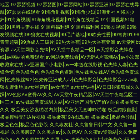
地区|97瑟瑟视频|97瑟瑟图|97瑟瑟网站|97瑟瑟亚洲|97瑟瑟在线导
航|97瑟瑟在线观看
91海角乱视频|91海角少妇|91海角社区邻居少
妇|91海角视频|91海角桃花视频|91海角在线精品|91韩国视频51电
影|91黑料夫妻在线|91黑料福利姬|91黑料福利网
99狼友视频|99狼
友视频在线|99狼友在线视频|99毛片基地|99欧美性爱|99青青91|99
青青超碰|99热成人三级片|99热大香蕉|99热大香蕉亚洲
av天堂网bt
资源|av天堂网影音先锋|AV天堂午夜精品一区|av天堂影音先锋在
线|av网站的免费观看|av网站免费线看|AV无码A片高潮AV|av小次郎
收藏家在线|av亚洲国产小电影|av一本道在线影视
色先锋人妻|色先
锋色情|色先锋色色|色先锋色色资源|色先锋色先锋AV|色先锋色资源
网|色先锋丝袜2|色先锋亚洲成人av|色先锋影音|色先锋影音av
av狼
狼友聚集地|av女星密闻|av女优吧|av女优快播|AV日日碰狠狠躁久久
躁|AV色欲AV蜜臀AV久久|AV天堂午夜精品区|AV天堂午夜精品区二
区三区|av先锋影音资源男人站|AV亚洲产国偷V产偷V自拍
极品美女
久久|极品美女沙发啪啪内射|极品美女无套呻吟啪啪|极品媚娘自慰|
极品模特无码A片视频|极品嫩苞19在线观看|极品嫩妞|极品色导航|
极品色色|极品色色影院
久久狼友社|久久鲁鲁日韩中文|久久鲁一鲁
视屏|久久美脚97|久久美眉av|久久密AV|久久蜜av资源站|久久免费
黄色Ar|久久免费嫖妓|久久男人av
欧美黄色A大片|欧美黄色a级|欧